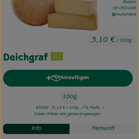
Bioland
, Kontrollstelle:
DE-ÖKO-006
Unsere Hofkiste
Deutschland
, Herkunft:
Über uns
3,10 €
Neues vom Hof
/ 100g
Deichgraf
hinzufügen
Produkt zum Warenkorb hinzufü
100g
#3399
3,10 €
/ 100g
7% MwSt
Dieser Artikel wird genau eingewogen.
Info
Herkunft