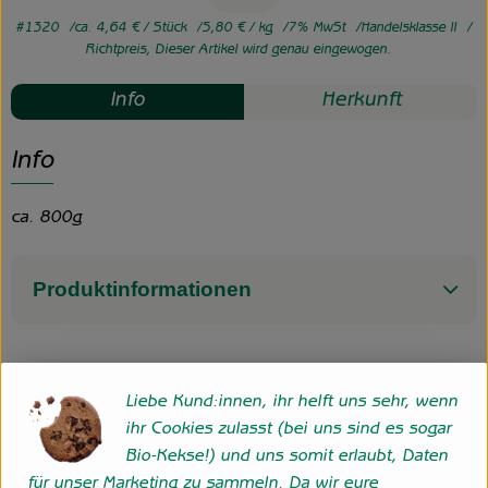
#1320
ca. 4,64 €
/ Stück
5,80 €
/ kg
7% MwSt
Handelsklasse II
Richtpreis,
Dieser Artikel wird genau eingewogen.
Info
Herkunft
Info
ca. 800g
Produktinformationen
Herkunft
Liebe Kund:innen, ihr helft uns sehr, wenn
ihr Cookies zulasst (bei uns sind es sogar
Bio-Kekse!) und uns somit erlaubt, Daten
Hersteller: Hofgemeinschaft Grummersort GbR
für unser Marketing zu sammeln. Da wir eure