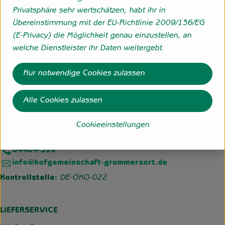
Privatsphäre sehr wertschätzen, habt ihr in
27798 Hude eigener Anbau
Übereinstimmung mit der EU-Richtlinie 2009/136/EG
zur Webseite
(E-Privacy) die Möglichkeit genau einzustellen, an
welche Dienstleister ihr Daten weitergebt.
Folge uns
Nur notwendige Cookies zulassen
Externer Link zu https://www.instagram.com/hofgemeins
Externer Link zu https://wp.solawi-oldenburg.d
Alle Cookies zulassen
Hofgemeinschaft Grummersort
Hauptmoorweg 3
Cookieeinstellungen
27798 Hude
04484-599
info@hofgemeinschaft-grummersort.de
Kontrollstelle:
DE-ÖKO-022
LIEFERSERVICE