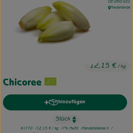
, Kontrollstelle:
DE-ÖKO-022
Niederlande
, Herkunft:
Unsere Hofkiste
Über uns
Neues vom Hof
12,15 €
/ kg
Chicoree
hinzufügen
Produkt zum Warenkorb hinzufü
#1770
12,15 €
/ kg
7% MwSt
Handelsklasse II