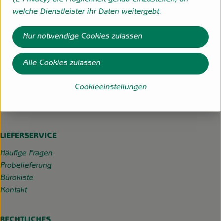
(E-Privacy) die Möglichkeit genau einzustellen, an
Externer Link zu https://www.instagram.com/hofgemeins
Externer Link zu https://wp.solawi-oldenburg.d
welche Dienstleister ihr Daten weitergebt.
Hofgemeinschaft Grummersort
Nur notwendige Cookies zulassen
Hauptmoorweg 3
27798 Hude
Alle Cookies zulassen
04484-599
Cookieeinstellungen
info@hofgemeinschaft-grummersort.de
Kontrollstelle:
DE-ÖKO-022
LIEFERSERVICE
Häufige Fragen
Probelieferung
Bürokiste
Kontakt
RECHTLICHES