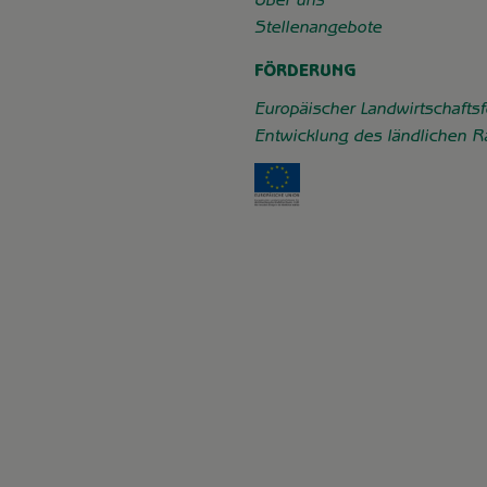
chaft_grummersort/
e/
Über uns
Stellenangebote
FÖRDERUNG
Europäischer Landwirtschaftsf
Entwicklung des ländlichen 
Externer Link zu https: