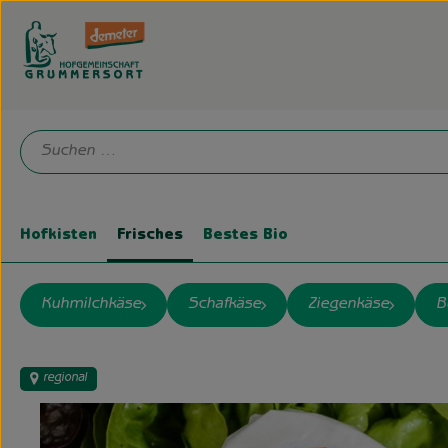
Hofkisten
Frisches
Bestes Bio
Kuhmilchkäse
Schafkäse
Ziegenkäse
B
regional