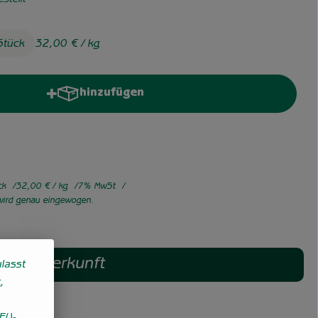
stellt
Stück
32,00 €
/ kg
hinzufügen
Produkt zum Warenkorb hinzufügen
ck
32,00 €
/ kg
7% MwSt
 wird genau eingewogen.
Herkunft
lasst
,