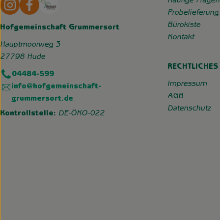
Externer Link zu https://www.instagram.com/hofgemeins
Externer Link zu https://wp.solawi-oldenburg.d
Häufige Fragen
Probelieferung
Bürokiste
Hofgemeinschaft Grummersort
Kontakt
Hauptmoorweg 3
27798 Hude
RECHTLICHES
04484-599
Impressum
info@hofgemeinschaft-
AGB
grummersort.de
Datenschutz
Kontrollstelle:
DE-ÖKO-022