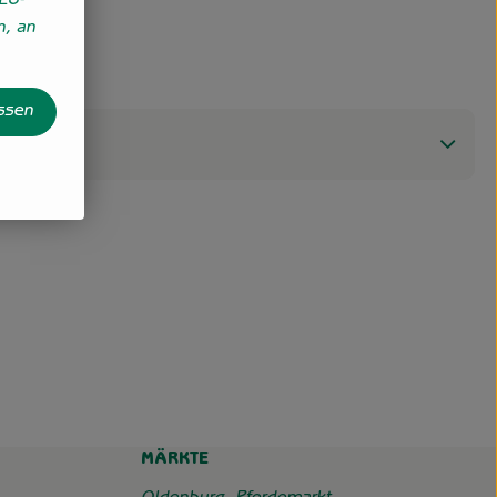
EU-
n, an
assen
MÄRKTE