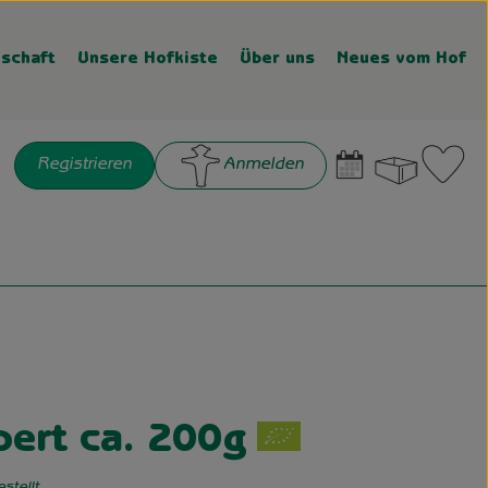
schaft
Unsere Hofkiste
Über uns
Neues vom Hof
Warenk
L
Registrieren
Anmelden
chen
gen
ert ca. 200g