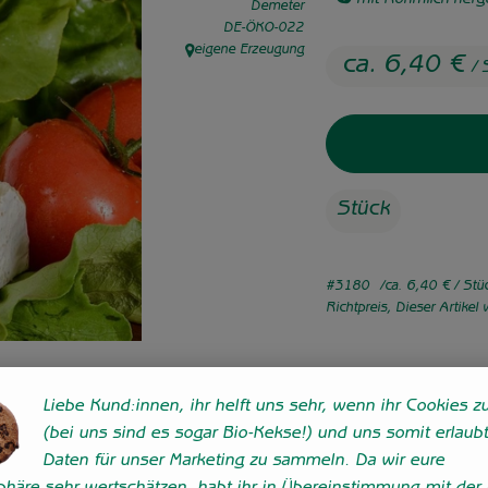
mit Rohmilch herge
Demeter
, Kontrollstelle:
DE-ÖKO-022
eigene Erzeugung
, Herkunft:
ca. 6,40 €
/ 
Stück
#3180
ca. 6,40 €
/ Stü
Richtpreis,
Dieser Artikel
Liebe Kund:innen, ihr helft uns sehr, wenn ihr Cookies zu
(bei uns sind es sogar Bio-Kekse!) und uns somit erlaubt
Daten für unser Marketing zu sammeln. Da wir eure