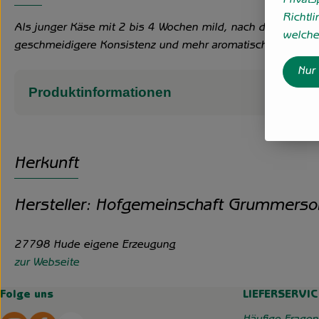
Privat
Richtli
Als junger Käse mit 2 bis 4 Wochen mild, nach deutscher
welche 
geschmeidigere Konsistenz und mehr aromatische Tiefe in 
Nur
Produktinformationen
Herkunft
Hersteller: Hofgemeinschaft Grummerso
27798 Hude eigene Erzeugung
zur Webseite
Folge uns
LIEFERSERVIC