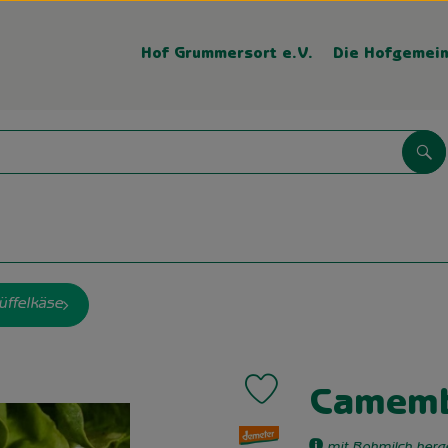
Hof Grummersort e.V.
Die Hofgemein
Su
üffelkäse
Produkt zu Favouriten hinzufü
Camemb
, Verband: