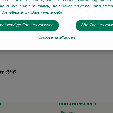
sphäre sehr wertschätzen, habt ihr in Übereinstimmung mit der 
nie 2009/136/EG (E-Privacy) die Möglichkeit genau einzustelle
 Art. Bekommt mit zunehmender Reife eine
Dienstleister ihr Daten weitergebt.
Richtung des französischen Vorbilds.
 notwendige Cookies zulassen
Alle Cookies zul
Cookieeinstellungen
rt GbR
E
HOFGEMEINSCHAFT