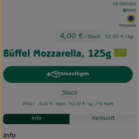
, Kontrollstelle:
DE-ÖKO-022
Italien
Unsere Hofkiste
, Herkunf
, 
Über uns
Mozzarella
4,00 €
/ Stück
32,00 €
/ kg
Neues vom Hof
Büffel Mozzarella, 125g
hinzufügen
Produkt zum Warenkorb hinzufü
Stück
#3421
4,00 €
/ Stück
32,00 €
/ kg
7% MwSt
Info
Herkunft
Info