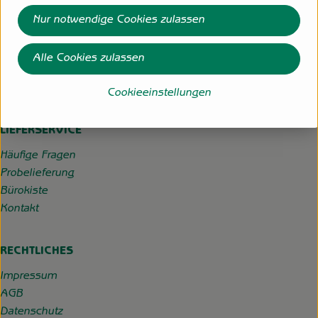
Hauptmoorweg 3
Nur notwendige Cookies zulassen
27798 Hude
04484-599
Alle Cookies zulassen
info@hofgemeinschaft-grummersort.de
Kontrollstelle:
DE-ÖKO-022
Cookieeinstellungen
LIEFERSERVICE
Häufige Fragen
Probelieferung
Bürokiste
Kontakt
RECHTLICHES
Impressum
AGB
Datenschutz