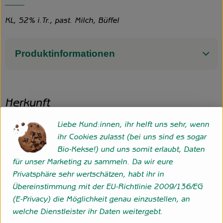
KL, 52% i.Tr., past. Milch, Büffel
Produktinformationen
Herkunft
Liebe Kund:innen, ihr helft uns sehr, wenn
Italien
ihr Cookies zulasst (bei uns sind es sogar
Bio-Kekse!) und uns somit erlaubt, Daten
für unser Marketing zu sammeln. Da wir eure
Folge uns
Privatsphäre sehr wertschätzen, habt ihr in
Externer Link zu https://www.instagram.com/hofgemeins
Externer Link zu https://wp.solawi-oldenburg.d
Übereinstimmung mit der EU-Richtlinie 2009/136/EG
(E-Privacy) die Möglichkeit genau einzustellen, an
Hofgemeinschaft Grummersort
welche Dienstleister ihr Daten weitergebt.