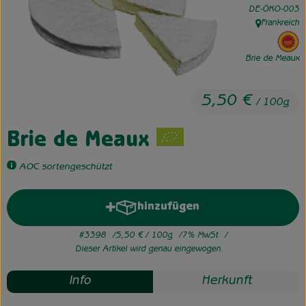
, Kontrollstelle:
DE-ÖKO-003
Frankreich
Unsere Hofkiste
, Herkunft:
, 
Über uns
Brie de Meaux
Neues vom Hof
5,50 €
/ 100g
Brie de Meaux
AOC sortengeschützt
hinzufügen
Produkt zum Warenkorb hinzuf
#3398
5,50 €
/ 100g
7% MwSt
Dieser Artikel wird genau eingewogen.
Info
Herkunft