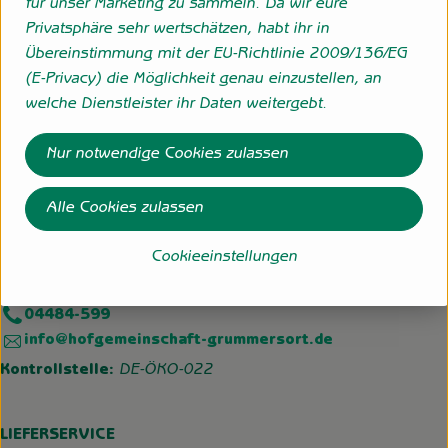
für unser Marketing zu sammeln. Da wir eure
Herkunft
Privatsphäre sehr wertschätzen, habt ihr in
Übereinstimmung mit der EU-Richtlinie 2009/136/EG
Frankreich
(E-Privacy) die Möglichkeit genau einzustellen, an
welche Dienstleister ihr Daten weitergebt.
Folge uns
Nur notwendige Cookies zulassen
Externer Link zu https://www.instagram.com/hofgemeins
Externer Link zu https://wp.solawi-oldenburg.d
Alle Cookies zulassen
Hofgemeinschaft Grummersort
Hauptmoorweg 3
Cookieeinstellungen
27798 Hude
04484-599
info@hofgemeinschaft-grummersort.de
Kontrollstelle:
DE-ÖKO-022
LIEFERSERVICE