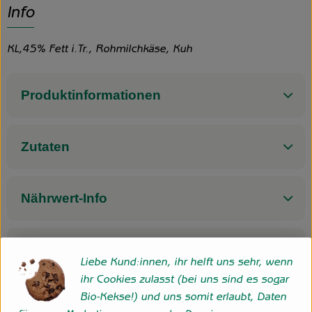
Info
KL,45% Fett i.Tr., Rohmilchkäse, Kuh
Produktinformationen
Zutaten
Nährwert-Info
Produktdatenblatt
Liebe Kund:innen, ihr helft uns sehr, wenn
ihr Cookies zulasst (bei uns sind es sogar
Bio-Kekse!) und uns somit erlaubt, Daten