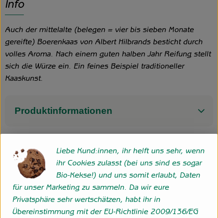
Info
Auch der mittelalte (belegen = vier bis sieben Monate
gereifte) Boerenkaas von Albert Hilbrands besticht durch
volles Aroma. Nach einem guten halben Jahr Reifung stellt
sich die Würze ein. Ein feines Beispiel traditioneller
Kaaskunst.
Produktinformationen
Liebe Kund:innen, ihr helft uns sehr, wenn
Herkunft
ihr Cookies zulasst (bei uns sind es sogar
Bio-Kekse!) und uns somit erlaubt, Daten
Niederlande
für unser Marketing zu sammeln. Da wir eure
Privatsphäre sehr wertschätzen, habt ihr in
Übereinstimmung mit der EU-Richtlinie 2009/136/EG