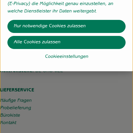
Folge uns
(E-Privacy) die Möglichkeit genau einzustellen, an
Externer Link zu https://www.instagram.com/hofgemeins
Externer Link zu https://wp.solawi-oldenburg.d
welche Dienstleister ihr Daten weitergebt.
Nur notwendige Cookies zulassen
Hofgemeinschaft Grummersort
Hauptmoorweg 3
Alle Cookies zulassen
27798 Hude
04484-599
Cookieeinstellungen
info@hofgemeinschaft-grummersort.de
Kontrollstelle:
DE-ÖKO-022
LIEFERSERVICE
Häufige Fragen
Probelieferung
Bürokiste
Kontakt