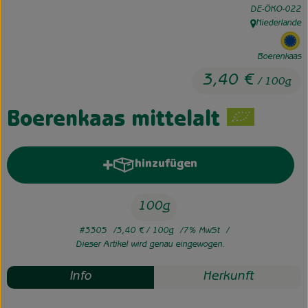
, Kontrollstelle:
DE-ÖKO-022
Niederlande
Unsere Hofkiste
, Herkunft:
, 
Über uns
Boerenkaas
3,40 €
/ 100g
Neues vom Hof
Boerenkaas mittelalt
hinzufügen
Produkt zum Warenkorb hinzufü
100g
#3305
3,40 €
/ 100g
7% MwSt
Dieser Artikel wird genau eingewogen.
Info
Herkunft