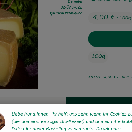
mit Rohmilch herges
Demeter
, Kontrollstelle:
DE-ÖKO-022
eigene Erzeugung
, Herkunft:
4,00 €
/ 100g
100g
#3150
4,00 €
/ 100g
Liebe Kund:innen, ihr helft uns sehr, wenn ihr Cookies zu
(bei uns sind es sogar Bio-Kekse!) und uns somit erlaubt
Daten für unser Marketing zu sammeln. Da wir eure