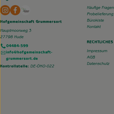
Externer Link zu https://www.instagram.com/hofgemeins
Externer Link zu https://wp.solawi-oldenburg.d
Häufige Fragen
Probelieferung
Bürokiste
Hofgemeinschaft Grummersort
Kontakt
Hauptmoorweg 3
27798 Hude
RECHTLICHES
04484-599
Impressum
info@hofgemeinschaft-
AGB
grummersort.de
Datenschutz
Kontrollstelle:
DE-ÖKO-022