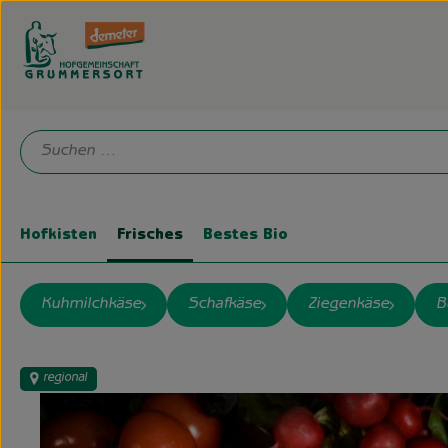
Hofkisten
Frisches
Bestes Bio
Kuhmilchkäse
Schafkäse
Ziegenkäse
B
regional