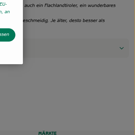
EU-
schafft es auch ein Flachlandtiroler, ein wunderbares
n, an
sämig und geschmeidig. Je älter, desto besser als
assen
MÄRKTE