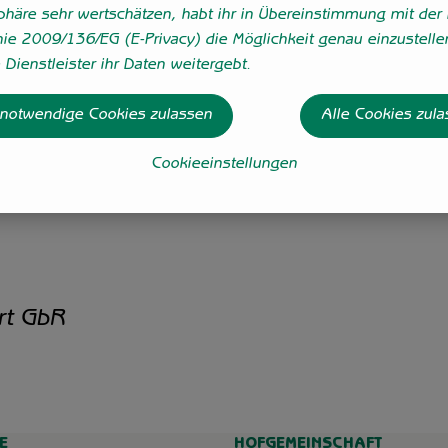
sphäre sehr wertschätzen, habt ihr in Übereinstimmung mit der 
iginal Schweizer Käsekessi zum Grummer Berg verkäst wird. So 
nie 2009/136/EG (E-Privacy) die Möglichkeit genau einzustelle
Dienstleister ihr Daten weitergebt.
rbar. Nussig, süßlich-pikant bis herb, im Teig fest, aber noch 
er Rauke und Feldsalat.
 notwendige Cookies zulassen
Alle Cookies zul
Cookieeinstellungen
rt GbR
E
HOFGEMEINSCHAFT