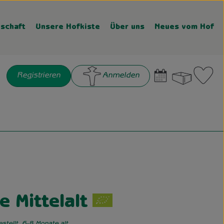
schaft
Unsere Hofkiste
Über uns
Neues vom Hof
Warenk
L
Registrieren
Anmelden
chen
gen
e Mittelalt