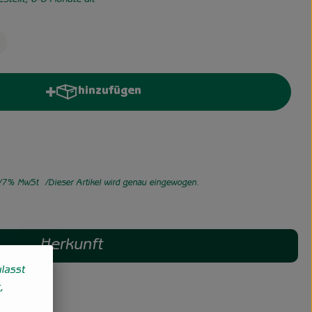
tellt, 6-8 Monate alt
hinzufügen
Produkt zum Warenkorb hinzufügen
7% MwSt
Dieser Artikel wird genau eingewogen.
Herkunft
lasst
,