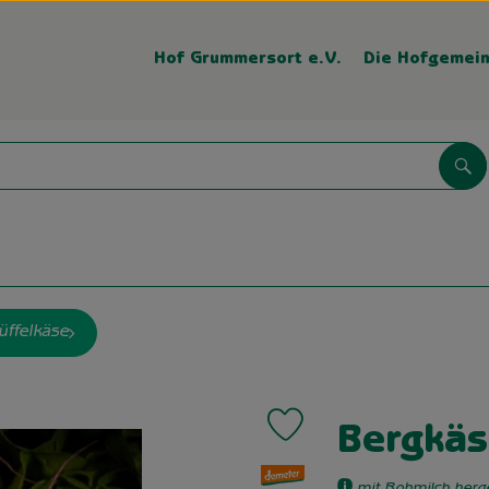
Hof Grummersort e.V.
Die Hofgemein
Su
üffelkäse
Produkt zu Favouriten hinzufü
Bergkäs
, Verband: