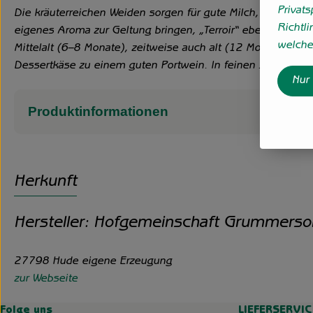
Privat
Die kräuterreichen Weiden sorgen für gute Milch, die im or
Richtli
eigenes Aroma zur Geltung bringen, „Terroir“ eben.
welche 
Mittelalt (6–8 Monate), zeitweise auch alt (12 Monate) liefe
Dessertkäse zu einem guten Portwein. In feinen Spänen üb
Nur
Produktinformationen
Herkunft
Hersteller: Hofgemeinschaft Grummerso
27798 Hude eigene Erzeugung
zur Webseite
Folge uns
LIEFERSERVIC