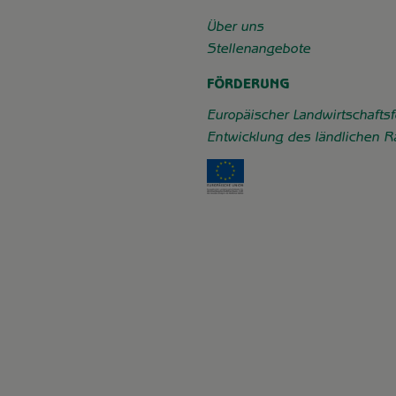
chaft_grummersort/
e/
Über uns
Stellenangebote
FÖRDERUNG
Europäischer Landwirtschaftsf
Entwicklung des ländlichen 
Externer Link zu https: