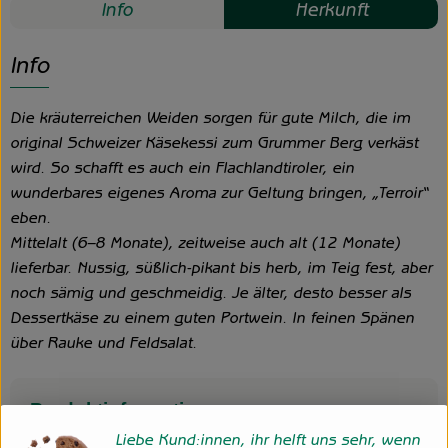
Info
Herkunft
Info
Die kräuterreichen Weiden sorgen für gute Milch, die im
original Schweizer Käsekessi zum Grummer Berg verkäst
wird. So schafft es auch ein Flachlandtiroler, ein
wunderbares eigenes Aroma zur Geltung bringen, „Terroir“
eben.
Mittelalt (6–8 Monate), zeitweise auch alt (12 Monate)
lieferbar. Nussig, süßlich-pikant bis herb, im Teig fest, aber
noch sämig und geschmeidig. Je älter, desto besser als
Dessertkäse zu einem guten Portwein. In feinen Spänen
über Rauke und Feldsalat.
Produktinformationen
Liebe Kund:innen, ihr helft uns sehr, wenn