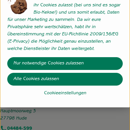
ihr Cookies zulasst (bei uns sind es sogar
Bio-Kekse!) und uns somit erlaubt, Daten
Herkunft
für unser Marketing zu sammeln. Da wir eure
Privatsphäre sehr wertschätzen, habt ihr in
Hersteller: Hofgemeinschaft Grummersort GbR
Übereinstimmung mit der EU-Richtlinie 2009/136/EG
(E-Privacy) die Möglichkeit genau einzustellen, an
27798 Hude eigene Erzeugung
welche Dienstleister ihr Daten weitergebt.
zur Webseite
Nur notwendige Cookies zulassen
Folge uns
Alle Cookies zulassen
Externer Link zu https://www.instagram.com/hofgemeins
Externer Link zu https://wp.solawi-oldenburg.d
Cookieeinstellungen
Hofgemeinschaft Grummersort
Hauptmoorweg 3
27798 Hude
04484-599