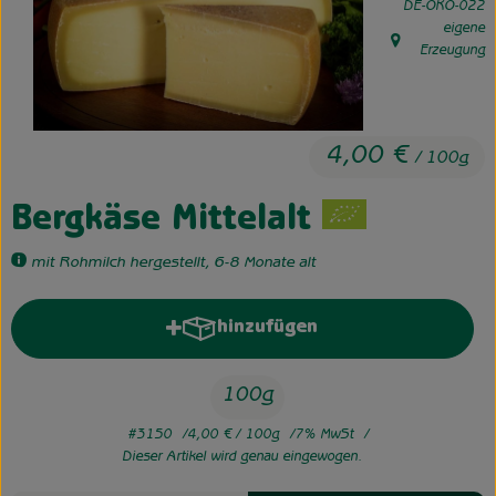
, Kontrollstelle:
DE-ÖKO-022
eigene
Unsere Hofkiste
, Herkunft:
Erzeugung
Über uns
Neues vom Hof
4,00 €
/ 100g
Bergkäse Mittelalt
mit Rohmilch hergestellt, 6-8 Monate alt
hinzufügen
Produkt zum Warenkorb hinzufü
100g
#3150
4,00 €
/ 100g
7% MwSt
Dieser Artikel wird genau eingewogen.